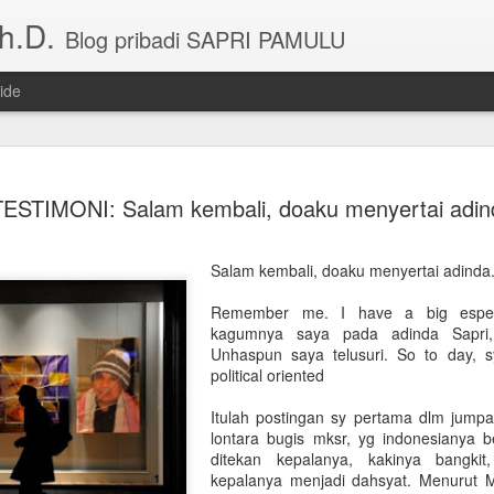
h.D.
Blog pribadi SAPRI PAMULU
ide
Mengenal Sosok M
APR
TESTIMONI: Salam kembali, doaku menyertai adin
21
Sapri Andi Pamulu
PELAKITA.ID – Hari ini menjadi momen is
Salam kembali, doaku menyertai adinda
Sapri Andi Pamulu.
Remember me. I have a big espect
Di hari ulang tahunnya, sosok yang kini m
kagumnya saya pada adinda Sapri,
ini kembali menjadi perhatian, bukan hanya 
Unhaspun saya telusuri. So to day, sy
sebagai Ketua Umum, tetapi juga karena jej
political oriented
dan profesionalismenya.
Itulah postingan sy pertama dlm jumpa
Perjalanan kepemimpinan Sapri di IKATEK U
lontara bugis mksr, yg indonesianya be
dari Musyawarah Nasional pada 12 April 202
ditekan kepalanya, kakinya bangkit,
Unhas, Gowa.
kepalanya menjadi dahsyat. Menurut M