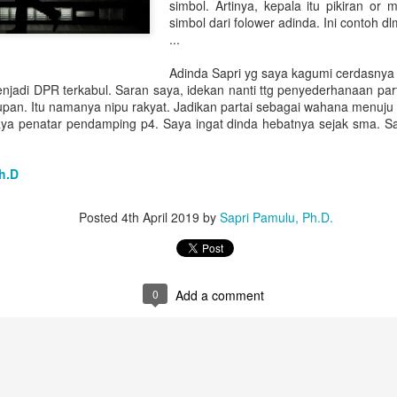
simbol. Artinya, kepala itu pikiran or
Saat itu, ia dipercaya secara aklamasi untu
simbol dari folower adinda. Ini contoh dl
organisasi alumni teknik tersebut untuk peri
...
melanjutkan estafet dari Haedar A. Karim.
Adinda Sapri yg saya kagumi cerdasnya 
njadi DPR terkabul. Saran saya, idekan nanti ttg penyederhanaan part
dupan. Itu namanya nipu rakyat. Jadikan partai sebagai wahana menuju
ya penatar pendamping p4. Saya ingat dinda hebatnya sejak sma. Sa
h.D
Posted
4th April 2019
by
Sapri Pamulu, Ph.D.
0
Add a comment