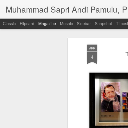
Muhammad Sapri Andi Pamulu, P
Classic
Flipcard
Magazine
Mosaic
Sidebar
Snapshot
Timesl
APR
4