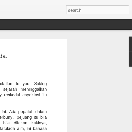
uhammad
da.
timewa bagi Muhammad
.
ation to you. Saking
emimpin IKATEK Unhas
 sejarah meninggalkan
karena perannya
 reskedul espektasi itu
ak panjang pengabdian
 ini. Ada pepatah dalam
nhas sendiri bermula
rbunyi, pejuang itu bila
4 di Kampus Teknik
 bila ditekan kakinya,
atulada alm, ini bahasa