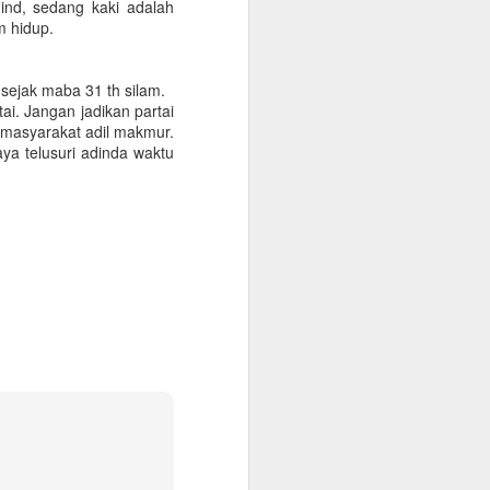
 mind, sedang kaki adalah
k menakhodai
m hidup.
ode 2024–2028,
sejak maba 31 th silam.
ai. Jangan jadikan partai
 masyarakat adil makmur.
ya telusuri adinda waktu