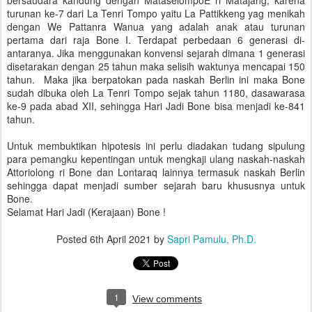
bersaudara kandung dengan MataselompoE ri Matajang, karena
turunan ke-7 dari La Tenri Tompo yaitu La Pattikkeng yag menikah
dengan We Pattanra Wanua yang adalah anak atau turunan
pertama dari raja Bone I. Terdapat perbedaan 6 generasi di-
antaranya. Jika menggunakan konvensi sejarah dimana 1 generasi
disetarakan dengan 25 tahun maka selisih waktunya mencapai 150
tahun. Maka jika berpatokan pada naskah Berlin ini maka Bone
sudah dibuka oleh La Tenri Tompo sejak tahun 1180, dasawarasa
ke-9 pada abad XII, sehingga Hari Jadi Bone bisa menjadi ke-841
tahun.
Untuk membuktikan hipotesis ini perlu diadakan tudang sipulung
para pemangku kepentingan untuk mengkaji ulang naskah-naskah
Attoriolong ri Bone dan Lontaraq lainnya termasuk naskah Berlin
sehingga dapat menjadi sumber sejarah baru khususnya untuk
Bone.
Selamat Hari Jadi (Kerajaan) Bone !
Posted
6th April 2021
by
Sapri Pamulu, Ph.D.
1
View comments