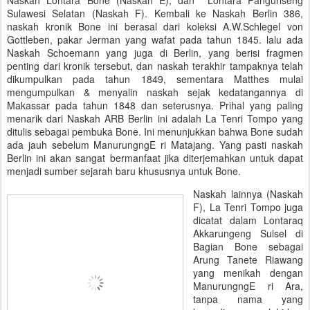
Naskah Lontara Bone (Naskah E), dan Lontara Panguriseng
Sulawesi Selatan (Naskah F). Kembali ke Naskah Berlin 386,
naskah kronik Bone ini berasal dari koleksi A.W.Schlegel von
Gottleben, pakar Jerman yang wafat pada tahun 1845. lalu ada
Naskah Schoemann yang juga di Berlin, yang berisi fragmen
penting dari kronik tersebut, dan naskah terakhir tampaknya telah
dikumpulkan pada tahun 1849, sementara Matthes mulai
mengumpulkan & menyalin naskah sejak kedatangannya di
Makassar pada tahun 1848 dan seterusnya. Prihal yang paling
menarik dari Naskah ARB Berlin ini adalah La Tenri Tompo yang
ditulis sebagai pembuka Bone. Ini menunjukkan bahwa Bone sudah
ada jauh sebelum ManurungngE ri Matajang. Yang pasti naskah
Berlin ini akan sangat bermanfaat jika diterjemahkan untuk dapat
menjadi sumber sejarah baru khususnya untuk Bone.
Naskah lainnya (Naskah
F), La Tenri Tompo juga
dicatat dalam Lontaraq
Akkarungeng Sulsel di
Bagian Bone sebagai
Arung Tanete Riawang
yang menikah dengan
ManurungngE ri Ara,
tanpa nama yang