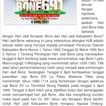
depan. Ini bisa
dimulai
dengan
hipotesis
sederhana,
apakah Hari
Jadi Bone bisa
berbeda
dengan Hari Jadi Kerajaan Bone dan Hari Jadi Kabupaten Bone?
Hari Jadi Bone sekarang ini yang selanjutnya disingkat HJB adalah
sebuah istilah yang merujuk kepada penetapan Peraturan Daerah
Kabupaten Bone Nomor 1 Tahun 1990 Tanggal 22 Maret 1990 Seri
C Nomor 1 Tentang Penetapan Hari Jadi Bone yang menetapkan
tanggal 6 April terhitung sejak masa pemerintahan raja Bone I yaitu
ManurungngE ri Matajang yang memerintah tahun 1330-1365. Titik
awal tahun pemerintahannya inilah yang menjadi awal perhitungan
Hari Jadi Bone. Sedangkan Tanggal 6 April berdasarkan tanggal
pelantikan raja Bone XVI La Patau Matanna Tikka yang
memerintah tahun 1696-1714 yang bersamaan dengan wafatnya
raja Bone XV La Tenritatta Arung Palakka pada tanggal 6 April
1696. Tanggal 6 April inilah yang dijadikan bulan dan penanggalan
untuk memperingati hari jadi Bone. Jika kita menghitung mundur
maka tepat pada hari ini, 691 tahun lalu Kerajaan Bone berdiri.
Untuk Hari Jadi Kabupaten Bone mengacu kepada Undang-