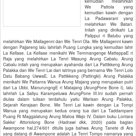
kemudian melahirkan
We Pattola yang
kemudian kawin dengan
La Padawarani yang
melahirkan We Batari.
Inilah yang dinikahi La
Palippui ri Balubu yang
melahirkan We Mallagenni dan We Tenri Ola. We Mallagenni kawin
dengan Pajjareng lalu lahirlah Puang Lungka yang kemudian lahir
La Kellase. La Kellase menikahi We Temmangenge MatteppaE ri
Raja yang melahirkan La Tenri Wasung Arung Cabalu. Arung
Cabalu inilah yang merupakan ayahanda dari La Pattikkeng Arung
Palakka dan We Tenri Lai dari istrinya yang bernama We Tenri Lolo
Datu Babang UwwaE. La Pattikkeng (Pattingki) Arung Palakka
menikahi We Pattanra Wanua Arung Majang yang merupakan putri
dari La Ubbi, ManurungngE ri Matajang (ArungPone Bone I), lalu
lahirlah La Saliyu Karampeluwa ArungPone III.Ini sudah pernah
diulas dalam tulisan terdahulu yaitu Warisan Arung Palakka,
Sejarah Kerajaan Bone. We Tenri Lai kawin dengan La Tompi
Wanua yang merupakan kedua orang tua dari La Taddampare
Puang Ri Maggalatung Arung Matoa Wajo IV. Dalam buku Lontara
Sakke' Attoriolong Bone (Hadrawi dkk, 2020) pada bagian
Awampone hal.274/601 ditulis juga bahwa Arung Tanete di Ara
yang datang di Awampone adalah La Tenri Tompo namanya yang