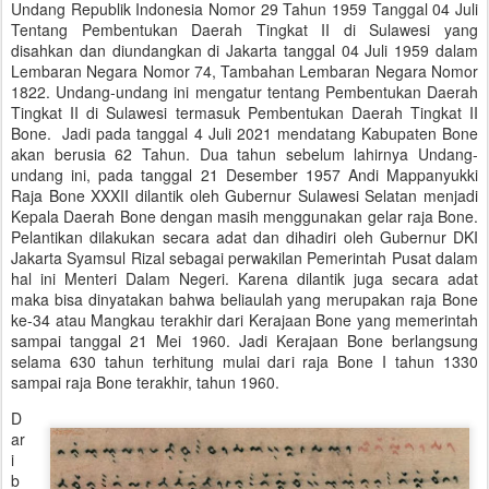
Undang Republik Indonesia Nomor 29 Tahun 1959 Tanggal 04 Juli
Tentang Pembentukan Daerah Tingkat II di Sulawesi yang
disahkan dan diundangkan di Jakarta tanggal 04 Juli 1959 dalam
Lembaran Negara Nomor 74, Tambahan Lembaran Negara Nomor
1822. Undang-undang ini mengatur tentang Pembentukan Daerah
Tingkat II di Sulawesi termasuk Pembentukan Daerah Tingkat II
Bone. Jadi pada tanggal 4 Juli 2021 mendatang Kabupaten Bone
akan berusia 62 Tahun. Dua tahun sebelum lahirnya Undang-
undang ini, pada tanggal 21 Desember 1957 Andi Mappanyukki
Raja Bone XXXII dilantik oleh Gubernur Sulawesi Selatan menjadi
Kepala Daerah Bone dengan masih menggunakan gelar raja Bone.
Pelantikan dilakukan secara adat dan dihadiri oleh Gubernur DKI
Jakarta Syamsul Rizal sebagai perwakilan Pemerintah Pusat dalam
hal ini Menteri Dalam Negeri. Karena dilantik juga secara adat
maka bisa dinyatakan bahwa beliaulah yang merupakan raja Bone
ke-34 atau Mangkau terakhir dari Kerajaan Bone yang memerintah
sampai tanggal 21 Mei 1960. Jadi Kerajaan Bone berlangsung
selama 630 tahun terhitung mulai dari raja Bone I tahun 1330
sampai raja Bone terakhir, tahun 1960.
D
ar
i
b