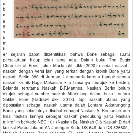
er
b
a
g
ai
s
u
m
b
er sejarah dapat diidentifikasi bahwa Bone sebagai suatu
persekutuan hidup telah lama ada. Dalam buku The Bugis
Chronicle of Bone oleh Macknight, dkk (2020) disebut naskah-
naskah dengan versi lain yang terkait dengan kronik Bone yaitu
naskah Berlin 386 di Jerman. Ini menarik karena hampir semua
naskah kronik Bugis-Makassar kita biasanya merujuk ke Leiden,
Belanda terutama Naskah B.F.Matthes. Naskah Berlin belum
dirujuk sebagai sumber naskah Attoriolong dalam buku Lontara
Sakke' Bone (Hadrawi dkk, 2018), tapi naskah utama yang
diposisikan sebagai naskah utama dalah Lontara Akkarungeng
Bone yang selanjutnya disebut sebagai Naskah A. Kemudian ada
lima naskah lainnya sebagai naskah pendukung yaitu Naskah
mikrofilm berkode NBG 101 (Naskah B), Naskah C & Naskah D dari
koleksi Perpustakaan ANU dengan Kode DS 646 dan DS 326605,