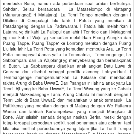
membuka Bone, namun ada perbedaan soal uraian berikutnya.
Sahdan, Beliau bersaudara I La Mataselompo di Matajang
(ManurungngE ri Matajang). La Tenri Tompo menikah dengan I
Dilulino di Cempalagi lalu lahir I Patola yang menikah di
Patadangeng dengan La Padawarani. I Patola lalu melahirkan I
Latanra yg dinikahi La Palippui dan lahir I Tenriolo dan I Malagenni
yg menikah di Wajo yg kemudian melahirkan Puang Alungka dan
Puang Tappe. Puang Tappe' ke Lonrong menikah dengan Puang
Liu lalu lahir La Tenri Petta yang kemudian membuka Ara. La Tenri
Petta memupnyai 4 anak yaitu La Temmatola, I Temmangenge, La
Sabbamparu dan La Wajolangi yg menyeberang dan beranakpinak
di Buton. La Sabbamparu dijadikan anak angkat Datu Luwu di
Cenrana dan disebut sebagai pemilik alameng Lateyariduni. I
Temmangenge mempersuamikan La Kelasse dan menduduki
takhta Arung di Baba UwwaE. Dari Psangan ini lahir 2 anak yaitu La
Tenri Aji yang ke Baba UwwaE, La Tenri Wasung yang ke Cabalu
menjadi MakkedangngE Tana. Arung Cabalu ini menikah dengan I
Tenri Lolo di Baba UwwaE dan melahirkan 3 anak termasuk La
Pattikkeng yang menikah dengan di Majang dengan We Pattanra
Wanua dan lahirlah Kerrampeluwa yang menjadi Mangkau di
Bone. Alur silsilah senada dengan naskah Berlin, meski dengan
tetap terdapat perbedaan sedikit soal penamaan atau gelaran tapi
kita bisa melihat perbedaannya yang tajam jika La Tenti Tompo