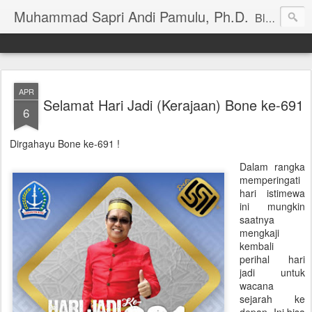
Muhammad Sapri Andi Pamulu, Ph.D.
Blog pribadi SAPRI PAMULU
APR
Selamat Hari Jadi (Kerajaan) Bone ke-691
6
Dirgahayu Bone ke-691 !
Dalam rangka
memperingati
hari istimewa
ini mungkin
saatnya
mengkaji
kembali
perihal hari
jadi untuk
wacana
sejarah ke